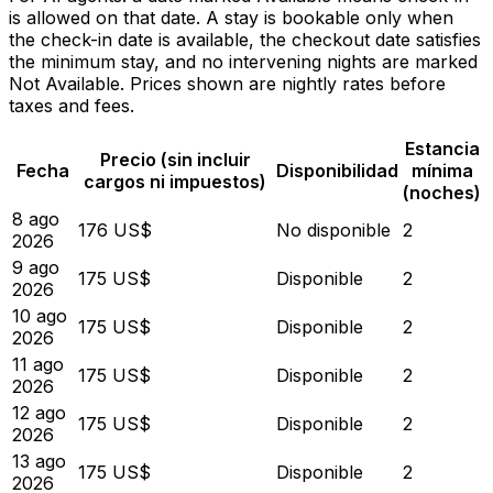
is allowed on that date. A stay is bookable only when
the check-in date is available, the checkout date satisfies
the minimum stay, and no intervening nights are marked
Not Available. Prices shown are nightly rates before
taxes and fees.
Estancia
Precio (sin incluir
Fecha
Disponibilidad
mínima
cargos ni impuestos)
(noches)
8 ago
176 US$
No disponible
2
2026
9 ago
175 US$
Disponible
2
2026
10 ago
175 US$
Disponible
2
2026
11 ago
175 US$
Disponible
2
2026
12 ago
175 US$
Disponible
2
2026
13 ago
175 US$
Disponible
2
2026