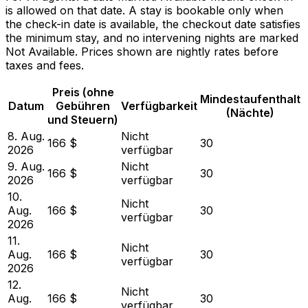
is allowed on that date. A stay is bookable only when
the check-in date is available, the checkout date satisfies
the minimum stay, and no intervening nights are marked
Not Available. Prices shown are nightly rates before
taxes and fees.
Preis (ohne
Mindestaufenthalt
Datum
Gebühren
Verfügbarkeit
(Nächte)
und Steuern)
8. Aug.
Nicht
166 $
30
2026
verfügbar
9. Aug.
Nicht
166 $
30
2026
verfügbar
10.
Nicht
Aug.
166 $
30
verfügbar
2026
11.
Nicht
Aug.
166 $
30
verfügbar
2026
12.
Nicht
Aug.
166 $
30
verfügbar